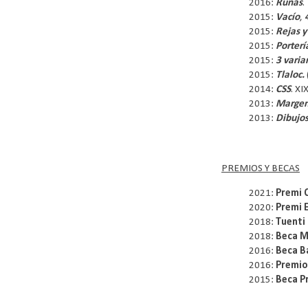
2016:
Runas
.
2015:
Vacío
,
2015:
Rejas y
2015:
Porterí
2015:
3 varia
2015:
Tlaloc.
2014:
CSS
. X
2013:
Marge
2013:
Dibujo
PREMIOS Y BECAS
2021:
Premi 
2020:
Premi 
2018:
Tuenti
2018:
Beca M
2016:
Beca B
2016:
Premio
2015:
Beca 