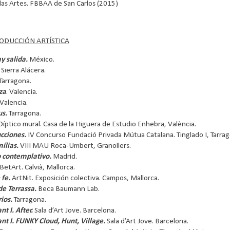
las Artes. FBBAA de San Carlos (2015)
RODUCCIÓN ARTÍSTICA
ay salida.
México.
Sierra Alácera.
Tarragona.
za
. Valencia.
 Valencia.
us.
Tarragona.
íptico mural. Casa de la Higuera de Estudio Enhebra, València.
ucciones.
IV Concurso Fundació Privada Mútua Catalana. Tinglado I, Tarrag
ílias.
VIII MAU Roca-Umbert, Granollers.
 contemplativo.
Madrid.
BetArt. Calvià, Mallorca.
 fe.
ArtNit. Exposición colectiva. Campos, Mallorca.
de Terrassa.
Beca Baumann Lab.
rios.
Tarragona.
t I. After.
Sala d’Art Jove. Barcelona.
nt I.
FUNKY Cloud, Hunt, Village.
Sala d’Art Jove. Barcelona.