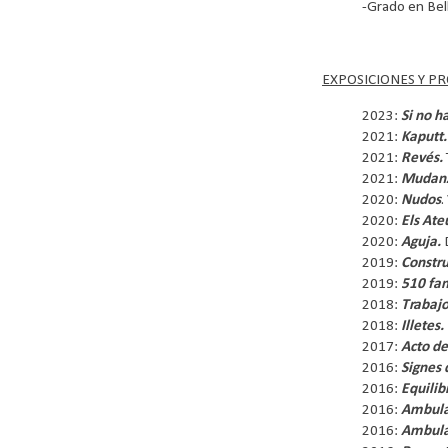
-Grado en Bel
EXPOSICIONES Y P
2023:
Si no h
2021:
Kaputt.
2021:
Revés.
2021:
Mudan
2020:
Nudos
.
2020:
Els Ate
2020:
Aguja.
D
2019:
Constr
2019:
510 fam
2018:
Trabajo
2018:
Illetes.
2017:
Acto de
2016:
Signes 
2016:
Equilib
2016:
Ambulan
2016:
Ambula