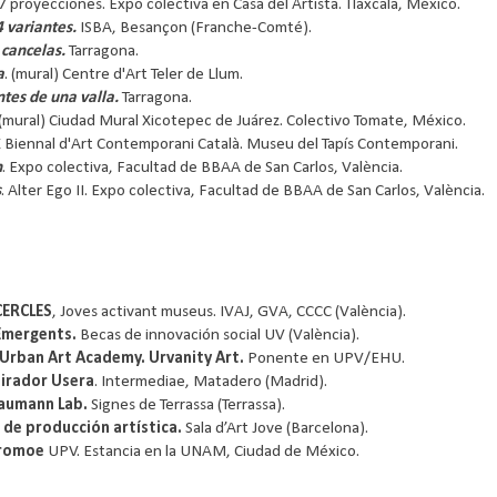
 7 proyecciones. Expo colectiva en Casa del Artista. Tlaxcala, México.
4 variantes.
ISBA, Besançon (Franche-Comté).
 cancelas.
Tarragona.
a
. (mural) Centre d'Art Teler de Llum.
ntes de una valla.
Tarragona.
(mural) Ciudad Mural Xicotepec de Juárez. Colectivo Tomate, México.
IX Biennal d'Art Contemporani Català. Museu del Tapís Contemporani.
n
. Expo colectiva, Facultad de BBAA de San Carlos, València.
s
. Alter Ego II. Expo colectiva, Facultad de BBAA de San Carlos, València.
CERCLES
, Joves activant museus. IVAJ, GVA, CCCC (València).
Emergents.
Becas de innovación social UV (València).
 Urban Art Academy. Urvanity Art.
Ponente en UPV/EHU.
irador Usera
. Intermediae, Matadero (Madrid).
aumann Lab.
Signes de Terrassa (Terrassa).
 de producción artística.
Sala d’Art Jove (Barcelona).
Promoe
UPV. Estancia en la UNAM, Ciudad de México.