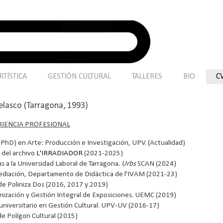
TÍSTICA
GESTIÓN CULTURAL
TALLERES
BIO
C
lasco (Tarragona, 1993)
IENCIA PROFESIONAL
PhD) en Arte: Producción e Investigación, UPV. (Actualidad)
 del archivo
L'IRRADIADOR
(2021-2025)
as a la Universidad Laboral de Tarragona.
Urbs
SCAN (2024)
diación, Departamento de Didáctica de l'IVAM (2021-23)
de Poliniza Dos (2016, 2017 y 2019)
nización y Gestión Integral de Exposiciones. UEMC (2019)
universitario en Gestión Cultural. UPV-UV (2016-17)
e Polígon Cultural (2015)